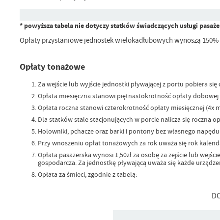
* powyższa tabela nie dotyczy statków świadczących usługi pasaż
Opłaty przystaniowe jednostek wielokadłubowych wynoszą 150% 
Opłaty tonażowe
Za wejście lub wyjście jednostki pływającej z portu pobiera s
Opłata miesięczna stanowi piętnastokrotność opłaty dobowej 
Opłata roczna stanowi czterokrotność opłaty miesięcznej (4x mi
Dla statków stale stacjonujących w porcie nalicza się roczną o
Holowniki, pchacze oraz barki i pontony bez własnego napęd
Przy wnoszeniu opłat tonażowych za rok uważa się rok kalen
Opłata pasażerska wynosi 1,50zł za osobę za zejście lub wejś
gospodarcza. Za jednostkę pływającą uważa się każde urządze
Opłata za śmieci, zgodnie z tabelą:
D