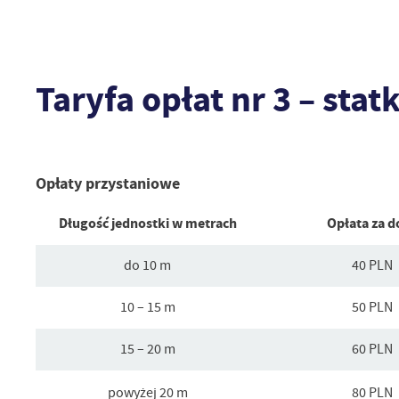
Taryfa opłat nr 3 – sta
Opłaty przystaniowe
Długość jednostki w metrach
Opłata za d
do 10 m
40 PLN
10 – 15 m
50 PLN
15 – 20 m
60 PLN
powyżej 20 m
80 PLN